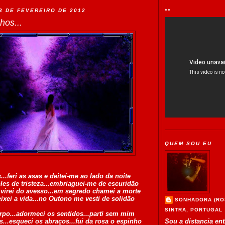
 3 DE FEVEREIRO DE 2012
**
hos...
QUEM SOU EU
..feri as asas e deitei-me ao lado da noite
les de tristeza...embriaguei-me de escuridão
virei do avesso...em segredo chamei a morte
ixei a vida...no Outono me vesti de solidão
SONHADORA (RO
SINTRA, PORTUGAL
rpo...adormeci os sentidos...parti sem mim
s...esqueci os abraços...fui da rosa o espinho
Sou a distancia en