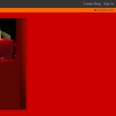
�
PYZAM.COM