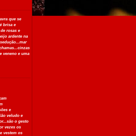
avra que se
é brisa e
 de rosas e
eijo ardente na
 sedução...mar
 chamas...cinzas
de veneno e uma
açam
am
sões e
São veludo e
or...são o gesto
or vezes os
se vestem os