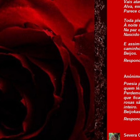
Vais at
Alva, ex
Parece c
Toda pl
À noite
Na paz 
Nascido 
E assim 
caminho
Beijos.
Respon
Anónim
Poesia 
quem lê
Perdemo
que fic
rosas sã
inteiro.
Beijokas
Respon
Severa C