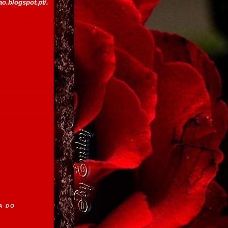
dao.blogspot.pt/
.
A DO