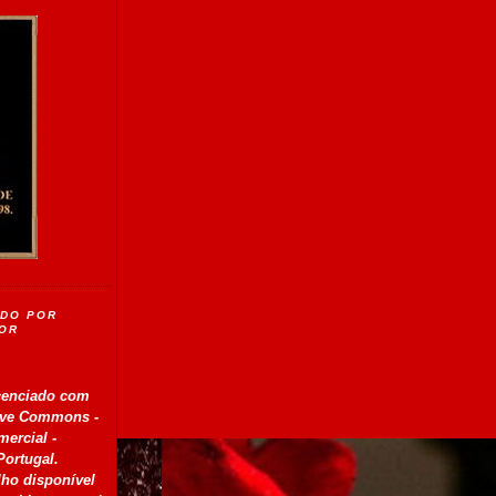
IDO POR
TOR
icenciado com
ive Commons -
mercial -
Portugal
.
ho disponível