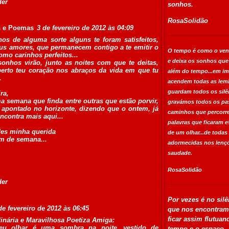
der
sonhos.
RosaSolidão
s e Poemas
3 de fevereiro de 2012 às 04:09
os de alguma sorte alguns te foram satisfeitos,
eus amores, que permanecem contigo a te emitir o
O tempo é como o vent
omo carinhos perfeitos...
e deixa os sonhos que
sonhos virão, junto as noites com que te deitas,
berto teu coração nos abraços da vida em que tu
além do tempo...em i
.
acendem todas as lem
guardam todos os silê
ra,
 semana que finda entre outras que estão porvir,
gravámos todos os pa
o apontado no horizonte, dizendo que o ontem, já
caminhos que percorre
ncontra mais aqui...
palavras que ficaram e
des minha querida
de um olhar...de toda
fim de semana...
adormecidas nos lenç
saudade.
RosaSolidão
der
Por vezes é no sil
de fevereiro de 2012 às 06:45
que nos encontram
ficar assim flutuan
inária e Maravilhosa Poetiza Amiga:
eu olhar é uma sombra na noite...vestido de
tempo e o espaço.