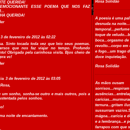
Rosa Solidão
ITE QUERIDA!
 EMOCIONANTE ESSE POEMA QUE NOS FAZ
...
NHA QUERIDA!
A poesia é uma pal
der
desnuda na noite...
temporal...perfume
toque de veludo...b
3 de fevereiro de 2012 às 02:22
boca...orgasmo de
sa. Sinto tocada toda vez que leio seus poemas.
revolto...corpo em
ersos que nos faz viajar no tempo. Profundo
e fogo...um trago 
to! Obrigada pela carinhosa visita. Bjos cheio de
pra vc!
doce inquietação.
der
Rosa Solidão
ia
3 de fevereiro de 2012 às 03:05
As mãos ousam
 Rosa,
sorrisos...respiram
e um sonho, sonha-se outro e mais outros, pois a
ausências...entrel
ustentada pelos sonhos.
carícias...murmur
ternura...gritam ilu
o!
sussurram vazios.
ma noite de encantamento.
mágoa...carícia e d
e a lembrança...e p
farrapos com que 