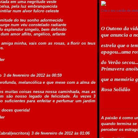
aviada em uma negritude veste
celsa, pela luz embranquecida
intilar num alvor fulcro celeste
Cria o teu cartão de visit
enitude do teu sonho adormecido
 surge num véu constelado radiante
O Outono da vid
do esplendor singelo, bem definido
dum amor aflito, angélico, arfante
que anuncia a no
amiga minha, vais com as rosas, a florir os teus
estrela que o te
s.
apagou...uma ro
der
do Verão secou.
Primavera anoit
o
3 de fevereiro de 2012 às 00:59
que a memória 
profunda, melancólica e que mexe com a alma de
.
Rosa Solidão
s muitas coisas nessa nossa caminhada, mas as
am são nosso legado de felicidade. Às vezes 3
o suficientes para enfeitar e perfumar um jardim
 doces querida!
der
A paixão é como u
quando termina se
perceber os estrag
abral(escritora)
3 de fevereiro de 2012 às 01:06