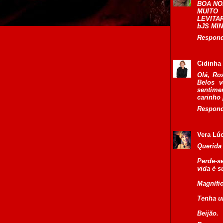
BOA NO
MUITO
LEVITAR
bJS MI
Respon
Cidinha
Olá, Ro
Belos v
sentimen
carinho 
Respon
Vera Lúc
Querida
Perde-s
vida é s
Magnífic
Tenha u
Beijão.