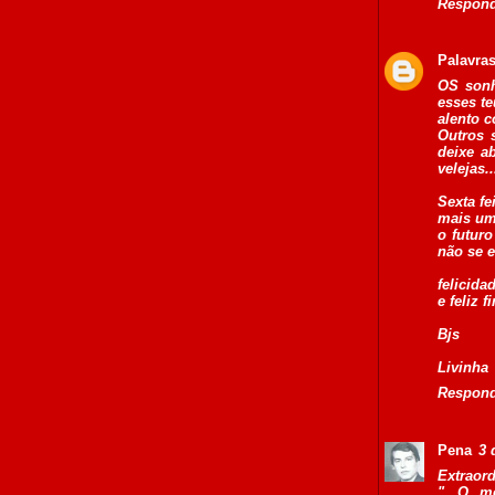
Respon
Palavra
OS sonh
esses t
alento c
Outros 
deixe a
velejas..
Sexta fei
mais uma
o futur
não se e
felicida
e feliz 
Bjs
Livinha
Respon
Pena
3 
Extraord
"...O m