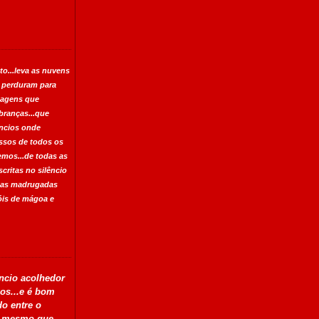
o...leva as nuvens
 perduram para
magens que
branças...que
ncios onde
ssos de todos os
mos...de todas as
scritas no silêncio
s as madrugadas
óis de mágoa e
êncio acolhedor
os...e é bom
do entre o
..mesmo que