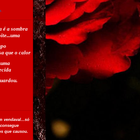
a
a é a sombra
ite...uma
mpo
sa que o calor
..uma
ecida
guardou.
m vendaval...só
 consegue
os que causou.