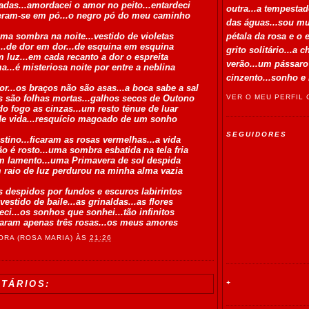
adas...amordacei o amor no peito...entardeci
outra...a tempesta
eram-se em pó...o negro pó do meu caminho
das águas...sou mui
ma sombra na noite...vestido de violetas
pétala da rosa e o
..de dor em dor...de esquina em esquina
grito solitário...a 
luz...em cada recanto a dor o espreita
verão...um pássaro
...é misteriosa noite por entre a neblina
cinzento...sonho e 
or...os braços não são asas...a boca sabe a sal
VER O MEU PERFIL
 são folhas mortas...galhos secos de Outono
o fogo as cinzas...um resto ténue de luar
de vida...resquício magoado de um sonho
SEGUIDORES
tino...ficaram as rosas vermelhas...a vida
o é rosto...uma sombra esbatida na tela fria
m lamento...uma Primavera de sol despida
aio de luz perdurou na minha alma vazia
 despidos por fundos e escuros labirintos
estido de baile...as grinaldas...as flores
eci...os sonhos que sonhei...tão infinitos
aram apenas três rosas...os meus amores
RA (ROSA MARIA)
ÀS
21:26
+
TÁRIOS: