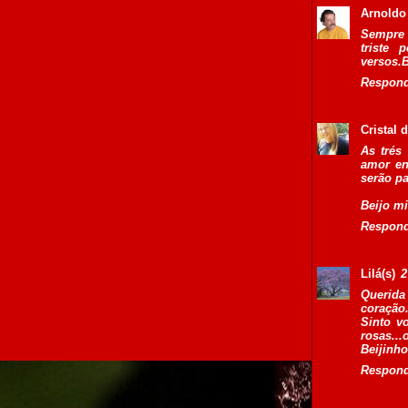
Arnoldo
Sempre 
triste
versos.B
Respon
Cristal
As trés
amor ent
serão p
Beijo m
Respon
Lilá(s)
2
Querida 
coração.
Sinto vo
rosas...
Beijinh
Respon