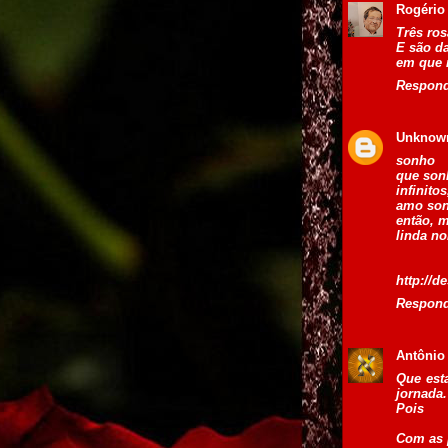
Rogério 
Três ro
E são d
em que 
Respon
Unknow
sonho
que son
infinito
amo son
então, 
linda no
http://
Respon
Antônio
Que est
jornada.
Pois
Com as p