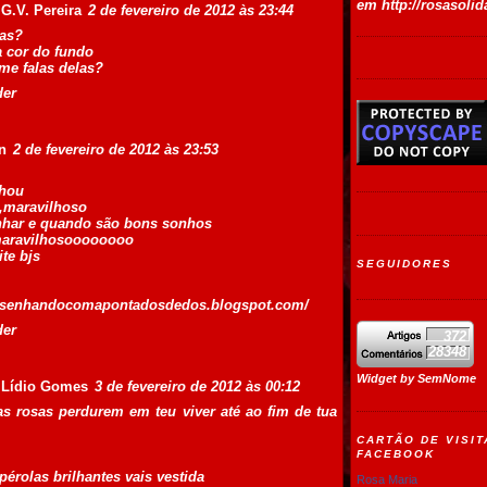
em
http://rosasoli
G.V. Pereira
2 de fevereiro de 2012 às 23:44
sas?
a cor do fundo
me falas delas?
der
n
2 de fevereiro de 2012 às 23:53
hou
s,maravilhoso
har e quando são bons sonhos
maravilhosoooooooo
ite bjs
SEGUIDORES
desenhandocomapontadosdedos.blogspot.com/
der
372
28348
Widget by
SemNome
 Lídio Gomes
3 de fevereiro de 2012 às 00:12
as rosas perdurem em teu viver até ao fim de tua
CARTÃO DE VISIT
FACEBOOK
érolas brilhantes vais vestida
Rosa Maria