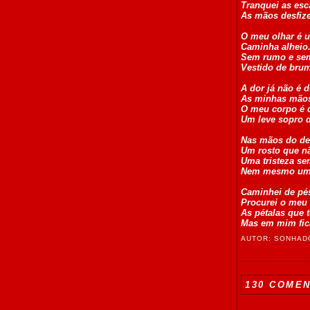
Tranquei as esc
As mãos desfiz
O meu olhar é u
Caminha alheio.
Sem rumo e sem 
Vestido de bruma
A dor já não é d
As minhas mãos
O meu corpo é d
Um leve sopro 
Nas mãos do des
Um rosto que nã
Uma tristeza se
Nem mesmo um r
Caminhei de pés
Procurei o meu v
As pétalas que t
Mas em mim fic
AUTOR:
SONHADO
130 COMEN