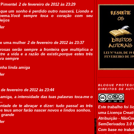
 Pimentel
2 de fevereiro de 2012 às 23:29
que um sonho é perdido outro nascerá. Liondo e
 poema.Você sempre toca o coração com seu
eijos
der
 de uma mulher
2 de fevereiro de 2012 às 23:37
 rosas serão sempre a fronteira que multiplica o
re a vida e a razão de existir,porque estes três
ara sempre
inha linda amiga
der
BLOGUE PROTEG
DIREITOS DE AU
 de fevereiro de 2012 às 23:44
amiga, a intensidade das tuas palavras toca-me o
..
ntade de te abraçar e dizer: tudo passa! as três
Este trabalho foi l
os teus amor farão nascer novos e lindos sonhos.
uma Licença
Creat
o grande
Atribuição - NãoCo
der
SemDerivados 3.0 
Com base no trabal