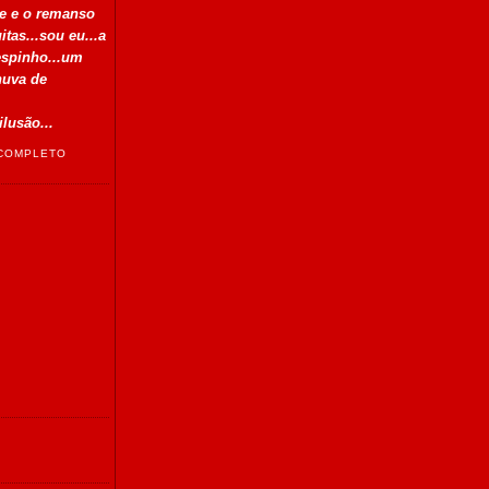
de e o remanso
tas...sou eu...a
 espinho...um
chuva de
ilusão...
 COMPLETO